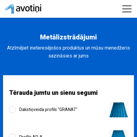
Metālizstrādājumi
Atzīmējiet ineteresējošos produktus un mūsu menedžeris
sazināsies ar jums
Tērauda jumtu un sienu segumi
Dakstiņveida profils "GRANAT"