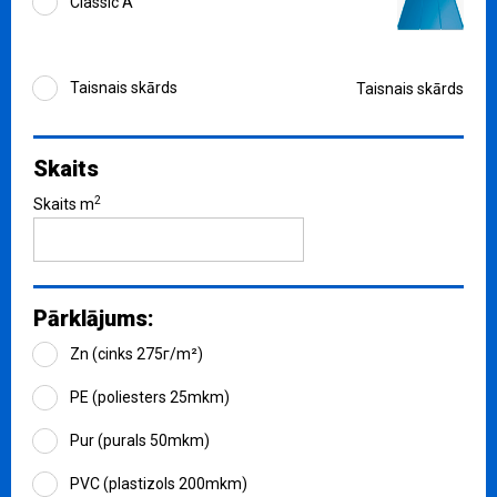
Classic A
Taisnais skārds
Taisnais skārds
Skaits
2
Skaits m
Pārklājums:
Zn (cinks 275г/m²)
PE (poliesters 25mkm)
Pur (purals 50mkm)
PVC (plastizols 200mkm)