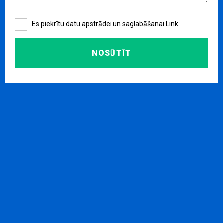
Es piekrītu datu apstrādei un saglabāšanai
Link
NOSŪTĪT